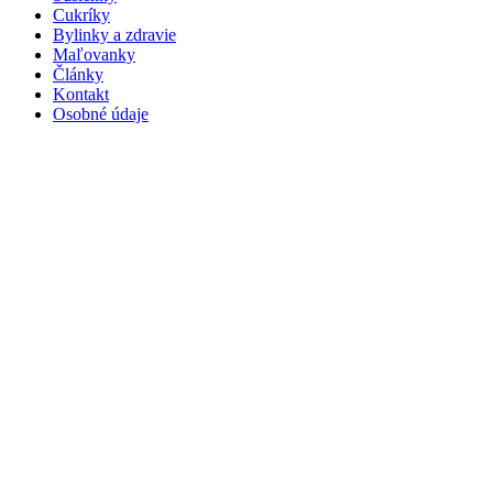
Cukríky
Bylinky a zdravie
Maľovanky
Články
Kontakt
Osobné údaje