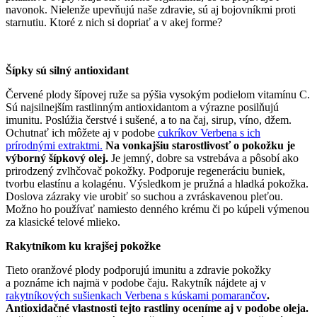
navonok. Nielenže upevňujú naše zdravie, sú aj bojovníkmi proti
starnutiu. Ktoré z nich si dopriať a v akej forme?
Šípky sú silný antioxidant
Červené plody šípovej ruže sa pýšia vysokým podielom vitamínu C.
Sú najsilnejším rastlinným antioxidantom a výrazne posilňujú
imunitu. Poslúžia čerstvé i sušené, a to na čaj, sirup, víno, džem.
Ochutnať ich môžete aj v podobe
cukríkov Verbena s ich
prírodnými extraktmi.
Na vonkajšiu starostlivosť o pokožku je
výborný šípkový olej.
Je jemný, dobre sa vstrebáva a pôsobí ako
prirodzený zvlhčovač pokožky. Podporuje regeneráciu buniek,
tvorbu elastínu a kolagénu. Výsledkom je pružná a hladká pokožka.
Doslova zázraky vie urobiť so suchou a zvráskavenou pleťou.
Možno ho používať namiesto denného krému či po kúpeli výmenou
za klasické telové mlieko.
Rakytníkom ku krajšej pokožke
Tieto oranžové plody podporujú imunitu a zdravie pokožky
a poznáme ich najmä v podobe čaju. Rakytník nájdete aj v
rakytníkových sušienkach Verbena s kúskami pomarančov
.
Antioxidačné vlastnosti tejto rastliny oceníme aj v podobe oleja.