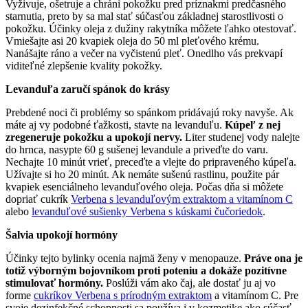
Vyživuje, ošetruje a chráni pokožku pred príznakmi predčasného
starnutia, preto by sa mal stať súčasťou základnej starostlivosti o
pokožku. Účinky oleja z dužiny rakytníka môžete ľahko otestovať.
Vmiešajte asi 20 kvapiek oleja do 50 ml pleťového krému.
Nanášajte ráno a večer na vyčistenú pleť. Onedlho vás prekvapí
viditeľné zlepšenie kvality pokožky.
Levanduľa zaručí spánok do krásy
Prebdené noci či problémy so spánkom pridávajú roky navyše. Ak
máte aj vy podobné ťažkosti, stavte na levanduľu.
Kúpeľ z nej
zregeneruje pokožku a upokojí nervy
.
Liter studenej vody nalejte
do hrnca, nasypte 60 g sušenej levandule a priveďte do varu.
Nechajte 10 minút vrieť, preceďte a vlejte do pripraveného kúpeľa.
Užívajte si ho 20 minút. Ak nemáte sušenú rastlinu, použite pár
kvapiek esenciálneho levanduľového oleja. Počas dňa si môžete
dopriať cukrík
Verbena s levanduľovým extraktom a vitamínom C
alebo
levanduľové sušienky Verbena s kúskami čučoriedok
.
Šalvia upokojí hormóny
Účinky tejto bylinky ocenia najmä ženy v menopauze.
Práve ona je
totiž výborným bojovníkom proti poteniu a dokáže pozitívne
stimulovať hormóny.
Poslúži vám ako čaj, ale dostať ju aj vo
forme
cukríkov Verbena s prírodným extraktom
a vitamínom C. Pre
svoje dezinfekčné schopnosti sa používa i v kozmetike ako súčasť