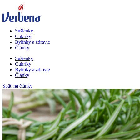
Sušienky
Cukríky
Bylinky a zdravie
Články
Sušienky
Cukríky
Bylinky a zdravie
Články
Späť na články