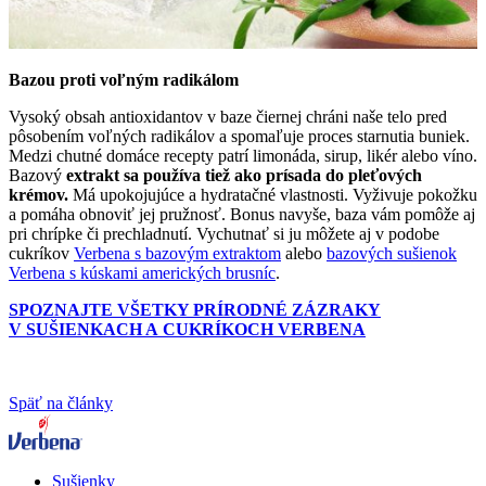
Bazou proti voľným radikálom
Vysoký obsah antioxidantov v baze čiernej chráni naše telo pred
pôsobením voľných radikálov a spomaľuje proces starnutia buniek.
Medzi chutné domáce recepty patrí limonáda, sirup, likér alebo víno.
Bazový
extrakt sa používa tiež ako prísada do pleťových
krémov
.
Má upokojujúce a hydratačné vlastnosti. Vyživuje pokožku
a pomáha obnoviť jej pružnosť. Bonus navyše, baza vám pomôže aj
pri chrípke či prechladnutí. Vychutnať si ju môžete aj v podobe
cukríkov
Verbena s bazovým extraktom
alebo
bazových sušienok
Verbena s kúskami amerických brusníc
.
SPOZNAJTE VŠETKY PRÍRODNÉ ZÁZRAKY
V SUŠIENKACH A CUKRÍKOCH VERBENA
Späť na články
Sušienky