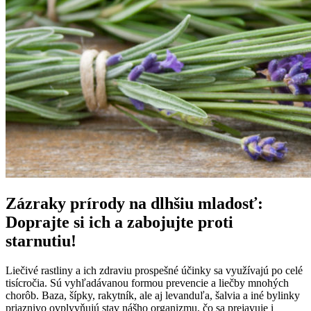
Zázraky prírody na dlhšiu mladosť:
Doprajte si ich a zabojujte proti
starnutiu!
Liečivé rastliny a ich zdraviu prospešné účinky sa využívajú po celé
tisícročia. Sú vyhľadávanou formou prevencie a liečby mnohých
chorôb. Baza, šípky, rakytník, ale aj levanduľa, šalvia a iné bylinky
priaznivo ovplyvňujú stav nášho organizmu, čo sa prejavuje i