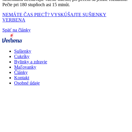
Pečte pri 180 stupňoch asi 15 minút.
NEMÁTE ČAS PIECŤ? VYSKÚŠAJTE SUŠIENKY
VERBENA
Späť na články
Sušienky
Cukríky
Bylinky a zdravie
Maľovanky
Články
Kontakt
Osobné údaje