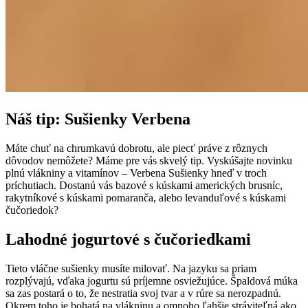
Náš tip: Sušienky Verbena
Máte chuť na chrumkavú dobrotu, ale piecť práve z rôznych
dôvodov nemôžete? Máme pre vás skvelý tip. Vyskúšajte novinku
plnú vlákniny a vitamínov – Verbena Sušienky hneď v troch
príchutiach. Dostanú vás bazové s kúskami amerických brusníc,
rakytníkové s kúskami pomaranča, alebo levanduľové s kúskami
čučoriedok?
Lahodné jogurtové s čučoriedkami
Tieto vláčne sušienky musíte milovať. Na jazyku sa priam
rozplývajú, vďaka jogurtu sú príjemne osviežujúce. Špaldová múka
sa zas postará o to, že nestratia svoj tvar a v rúre sa nerozpadnú.
Okrem toho je bohatá na vlákninu a omnoho ľahšie stráviteľná ako