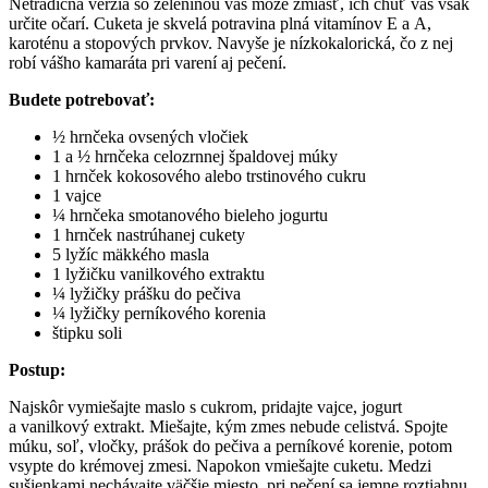
Netradičná verzia so zeleninou vás môže zmiasť, ich chuť vás však
určite očarí. Cuketa je skvelá potravina plná vitamínov E a A,
karoténu a stopových prvkov. Navyše je nízkokalorická, čo z nej
robí vášho kamaráta pri varení aj pečení.
Budete potrebovať:
½ hrnčeka ovsených vločiek
1 a ½ hrnčeka celozrnnej špaldovej múky
1 hrnček kokosového alebo trstinového cukru
1 vajce
¼ hrnčeka smotanového bieleho jogurtu
1 hrnček nastrúhanej cukety
5 lyžíc mäkkého masla
1 lyžičku vanilkového extraktu
¼ lyžičky prášku do pečiva
¼ lyžičky perníkového korenia
štipku soli
Postup:
Najskôr vymiešajte maslo s cukrom, pridajte vajce, jogurt
a vanilkový extrakt. Miešajte, kým zmes nebude celistvá. Spojte
múku, soľ, vločky, prášok do pečiva a perníkové korenie, potom
vsypte do krémovej zmesi. Napokon vmiešajte cuketu. Medzi
sušienkami nechávajte väčšie miesto, pri pečení sa jemne roztiahnu.