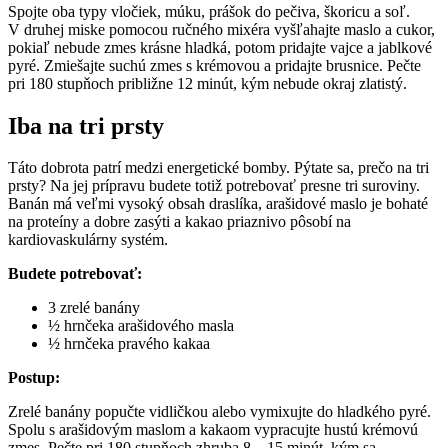
Spojte oba typy vločiek, múku, prášok do pečiva, škoricu a soľ.
V druhej miske pomocou ručného mixéra vyšľahajte maslo a cukor,
pokiaľ nebude zmes krásne hladká, potom pridajte vajce a jablkové
pyré. Zmiešajte suchú zmes s krémovou a pridajte brusnice. Pečte
pri 180 stupňoch približne 12 minút, kým nebude okraj zlatistý.
Iba na tri prsty
Táto dobrota patrí medzi energetické bomby. Pýtate sa, prečo na tri
prsty? Na jej prípravu budete totiž potrebovať presne tri suroviny.
Banán má veľmi vysoký obsah draslíka, arašidové maslo je bohaté
na proteíny a dobre zasýti a kakao priaznivo pôsobí na
kardiovaskulárny systém.
Budete potrebovať:
3 zrelé banány
½ hrnčeka arašidového masla
½ hrnčeka pravého kakaa
Postup:
Zrelé banány popučte vidličkou alebo vymixujte do hladkého pyré.
Spolu s arašidovým maslom a kakaom vypracujte hustú krémovú
zmes. Pečte pri 180 stupňoch zhruba 8 – 15 minút, kým sa