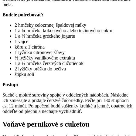
biela.
Budete potrebovať:
2 hrnčeky celozrnnej špaldovej múky
1 a ¼ hrnčeka kokosového alebo trstinového cukru
1 a ¼ hrnčeka gréckeho jogurtu
1 vajce
kôru z 1 citróna
1 lyžičku citrónovej šťavy
½ lyžičky vanilkového extraktu
1 a ¼ hrnčeka čerstvých čučoriedok
2 lyžičky prášku do pečiva
štipku soli
Postup:
Suché a mokré suroviny spojte v oddelených nádobách. Následne
ich zmiešajte a pridajte čerstvé čučoriedky. Pečte pri 180 stupňoch
asi 12 minút. Po upečení budú sušienky krehké a jemné, opatrne ich
oddeľte od plechu a nechajte vychladnúť.
Voňavé perníkové s cuketou