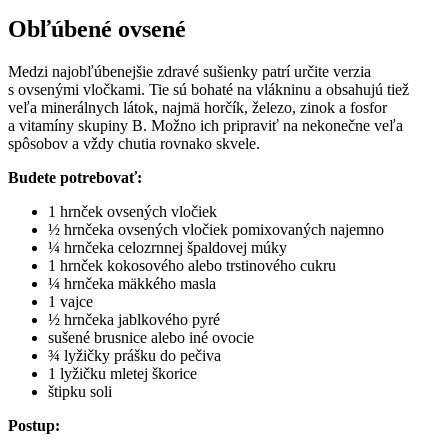
Obľúbené ovsené
Medzi najobľúbenejšie zdravé sušienky patrí určite verzia
s ovsenými vločkami. Tie sú bohaté na vlákninu a obsahujú tiež
veľa minerálnych látok, najmä horčík, železo, zinok a fosfor
a vitamíny skupiny B. Možno ich pripraviť na nekonečne veľa
spôsobov a vždy chutia rovnako skvele.
Budete potrebovať:
1 hrnček ovsených vločiek
½ hrnčeka ovsených vločiek pomixovaných najemno
¼ hrnčeka celozrnnej špaldovej múky
1 hrnček kokosového alebo trstinového cukru
¼ hrnčeka mäkkého masla
1 vajce
½ hrnčeka jablkového pyré
sušené brusnice alebo iné ovocie
¾ lyžičky prášku do pečiva
1 lyžičku mletej škorice
štipku soli
Postup: