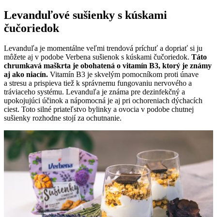
Levanduľové sušienky s kúskami
čučoriedok
Levanduľa je momentálne veľmi trendová príchuť a dopriať si ju
môžete aj v podobe Verbena sušienok s kúskami čučoriedok.
Táto
chrumkavá maškrta je obohatená o vitamín B3, ktorý je známy
aj ako niacín.
Vitamín B3 je skvelým pomocníkom proti únave
a stresu a prispieva tiež k správnemu fungovaniu nervového a
tráviaceho systému. Levanduľa je známa pre dezinfekčný a
upokojujúci účinok a nápomocná je aj pri ochoreniach dýchacích
ciest. Toto silné priateľstvo bylinky a ovocia v podobe chutnej
sušienky rozhodne stojí za ochutnanie.