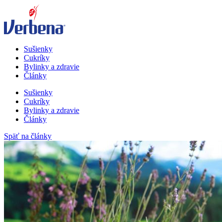
Sušienky
Cukríky
Bylinky a zdravie
Články
Sušienky
Cukríky
Bylinky a zdravie
Články
Späť na články