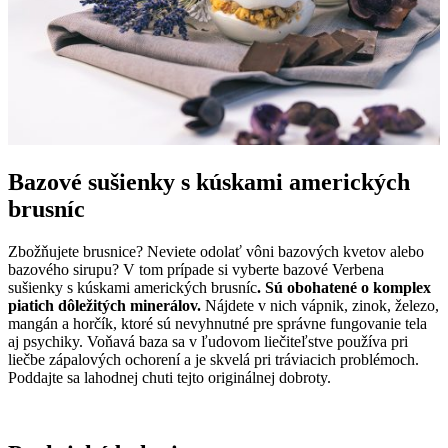
Bazové sušienky s kúskami amerických
brusníc
Zbožňujete brusnice? Neviete odolať vôni bazových kvetov alebo
bazového sirupu? V tom prípade si vyberte bazové Verbena
sušienky s kúskami amerických brusníc
. Sú obohatené o komplex
piatich dôležitých minerálov.
Nájdete v nich vápnik, zinok, železo,
mangán a horčík, ktoré sú nevyhnutné pre správne fungovanie tela
aj psychiky. Voňavá baza sa v ľudovom liečiteľstve používa pri
liečbe zápalových ochorení a je skvelá pri tráviacich problémoch.
Poddajte sa lahodnej chuti tejto originálnej dobroty.