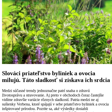
Slováci priateľstvo byliniek a ovocia
milujú. Táto sladkosť si získava ich srdcia
Medzi súčasné trendy jednoznačne patrí snaha o zdravú
životosprávu a stravovanie. Aj preto v obchodoch čoraz častejšie
vidíme zdravšie variácie rôznych sladkostí. Patria medzi ne aj
sušienky Verbena, ktoré spájajú v sebe priateľstvo byliniek a ovocia
inšpirované prírodou. Pozrite sa, aké výsledky dosiahli