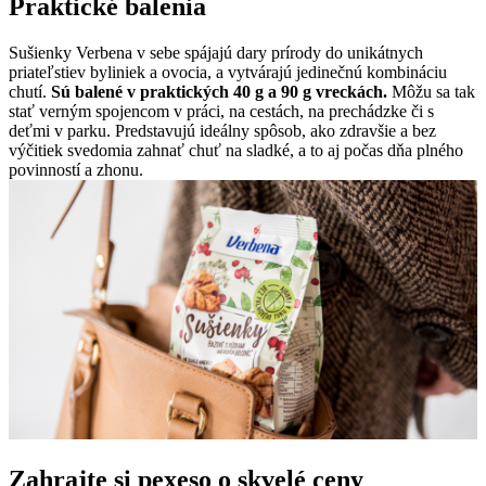
Praktické balenia
Sušienky Verbena v sebe spájajú dary prírody do unikátnych
priateľstiev byliniek a ovocia, a vytvárajú jedinečnú kombináciu
chutí.
Sú balené v praktických 40 g a 90 g vreckách.
Môžu sa tak
stať verným spojencom v práci, na cestách, na prechádzke či s
deťmi v parku. Predstavujú ideálny spôsob, ako zdravšie a bez
výčitiek svedomia zahnať chuť na sladké, a to aj počas dňa plného
povinností a zhonu.
Zahrajte si pexeso o skvelé ceny