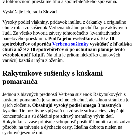
v tohtoročnom prieskume trhu a spotrebiteľského správania.
Vyskúšajte ich, radia Slováci
Vysoký podiel vlákniny, prídavok inulínu z čakanky a originálne
chute robia zo sušienok Verbena ideálnu pochúťku pre aktívnych
ľudí. Za všetko hovoria závery tohtoročného kvantitatívneho
panelového prieskumu.
Podľa jeho výsledkov až 10 z 10
spotrebiteľov odporúča
Verbena sušienky
vyskúšať z hľadiska
chuti a až 9 z 10 spotrebiteľov si po ochutnaní plánuje tento
výrobok opäť kúpiť.
Na trhu je pritom niekoľko chuťových
variácií, každá s iným zložením.
Rakytníkové sušienky s kúskami
pomaranča
Jednou z hlavných predností Verbena sušienok Rakytníkových s
kúskami pomaranča je samozrejme ich chuť, ale silnou stránkou je
aj ich zloženie.
Obsahujú vysoký podiel omega-3 mastných
kyselín
. Tie pozitívne vplývajú na zdravie srdca a ciev, zlepšujú
koncentráciu a sú dôležité pre zdravý mentálny vývin detí.
Rakytníku sa zase pripisuje schopnosť posilniť imunitu a priaznivo
pôsobiť na trávenie a dýchacie cesty. Ideálna dobrota nielen na
sychravé jesenné dni.